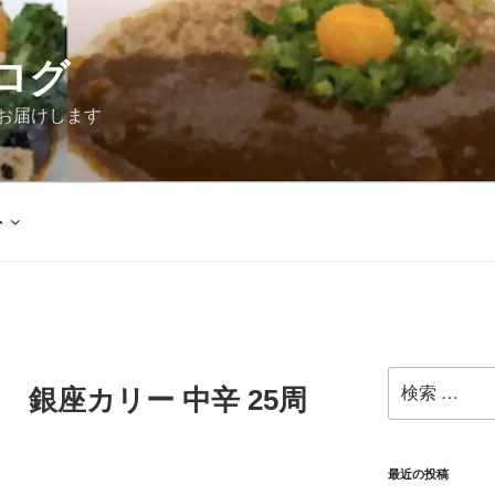
ログ
お届けします
外
検
食 銀座カリー 中辛 25周
索:
最近の投稿