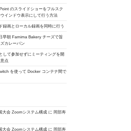
erPoint のスライドショーをフルスク
くウインドウ表示にして行う方法
ウド録画とローカル録画を同時に行う
日早朝 Famima Bakery チーズで旨
ーズカレーパン
トとして参加せずにミーティングを開
注意点
_switch を使って Docker コンテナ間で
全国大会 Zoomシステム構成
に
岡部寿
全国大会 Zoomシステム構成
に
岡部寿