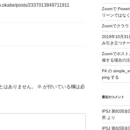
uo.okabe/posts/2337013849711911
Zoomで Pow
リーンではな
Zoomでクラ
2019年10月31
み引き立つチ
Zoomでホス
催する場合の
P4 の simple
ping する
とはありません。
※
が付いている欄は必
最近のコメント
IPSJ 第82回
男
より
IPSJ 第82回