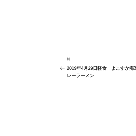
投
過
前
稿
去
2019年4月29日軽食 よこすか海
の
レーラーメン
ナ
投
ビ
稿
ゲ
ー
シ
ョ