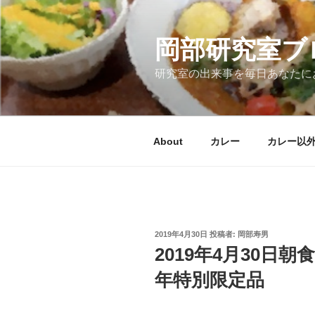
コ
ン
テ
岡部研究室ブ
ン
研究室の出来事を毎日あなたに
ツ
へ
ス
キ
About
カレー
カレー以
ッ
プ
投
2019年4月30日
投稿者:
岡部寿男
稿
2019年4月30日朝
日:
年特別限定品