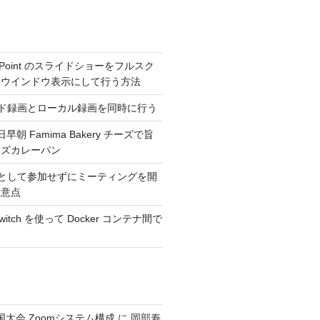
erPoint のスライドショーをフルスク
くウインドウ表示にして行う方法
ウド録画とローカル録画を同時に行う
日早朝 Famima Bakery チーズで旨
ーズカレーパン
トとして参加せずにミーティングを開
注意点
_switch を使って Docker コンテナ間で
全国大会 Zoomシステム構成
に
岡部寿