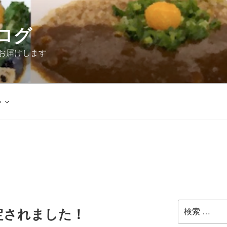
ログ
お届けします
外
検
定されました！
索: