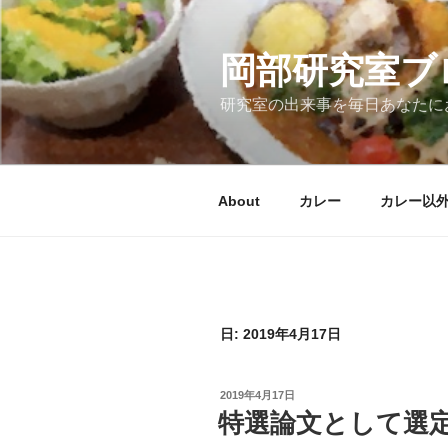
コ
ン
テ
岡部研究室ブ
ン
研究室の出来事を毎日あなたに
ツ
へ
ス
キ
About
カレー
カレー以
ッ
プ
日:
2019年4月17日
投
2019年4月17日
稿
特選論文として選
日: