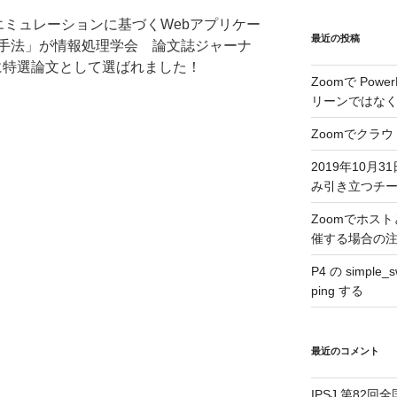
エミュレーションに基づくWebアプリケー
最近の投稿
手法」が情報処理学会 論文誌ジャーナ
れ、更に特選論文として選ばれました！
Zoomで Pow
リーンではな
Zoomでクラ
2019年10月31
み引き立つチ
Zoomでホス
催する場合の
P4 の simple
ping する
最近のコメント
IPSJ 第82回