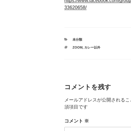
https://www.facebook.com/gro
33620658/
カ
未分類
テ
タ
ZOOM
,
カレー以外
ゴ
グ
リ
ー
コメントを残す
メールアドレスが公開されるこ
須項目です
コメント
※