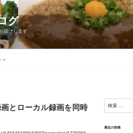
ログ
お届けします
外
検
録画とローカル録画を同時
索:
最近の投稿