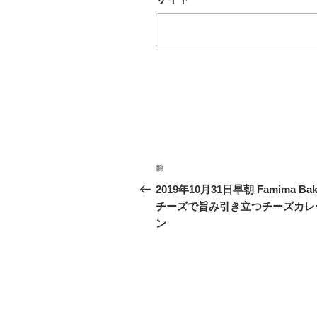
投
過
前
稿
去
2019年10月31日早朝 Famima Bak
の
チーズで旨み引き立つチーズカレ
ナ
投
ン
ビ
稿
ゲ
ー
シ