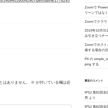
ups/146940180042907/permalink/1778293
Zoomで Pow
リーンではな
Zoomでクラ
2019年10月31
み引き立つチ
Zoomでホス
催する場合の
P4 の simple
ping する
最近のコメント
とはありません。
※
が付いている欄は必
IPSJ 第82回
男
より
IPSJ 第82回