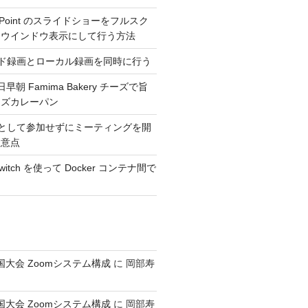
erPoint のスライドショーをフルスク
くウインドウ表示にして行う方法
ウド録画とローカル録画を同時に行う
日早朝 Famima Bakery チーズで旨
ーズカレーパン
トとして参加せずにミーティングを開
注意点
_switch を使って Docker コンテナ間で
全国大会 Zoomシステム構成
に
岡部寿
全国大会 Zoomシステム構成
に
岡部寿