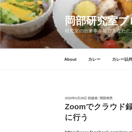
コ
ン
テ
岡部研究室ブ
ン
研究室の出来事を毎日あなたに
ツ
へ
ス
キ
About
カレー
カレー以
ッ
プ
投
2020年5月28日
投稿者:
岡部寿男
稿
Zoomでクラウド
日:
に行う