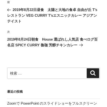
過
前
稿
去
2019年8月22日昼食 太陽と大地の食卓 自由が丘 T’s
ナ
の
レストラン VEG CURRY T’sエスニックカレー アジアン
ビ
投
テイスト
稿
ゲ
次
次
ー
の
シ
2019年8月24日朝食 House 選ばれし人気店 食べログ百
投
名店 SPICY CURRY 魯珈 芳醇チキンカレー
ョ
稿
ン
検
検
索
索:
最近の投稿
Zoomで PowerPoint のスライドショーをフルスクリーン