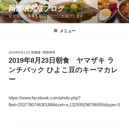
コ
岡部研究室ブログ
ン
研究室の出来事を毎日あなたにお届けします
テ
ン
ツ
メニュー
へ
ス
キ
投
2019年9月11日
投稿者:
岡部寿男
稿
ッ
2019年8月23日朝食 ヤマザキ ラ
日:
プ
ンチパック ひよこ豆のキーマカレ
ー
https://www.facebook.com/photo.php?
fbid=2537780746301886&set=a.132939296786055&type=3