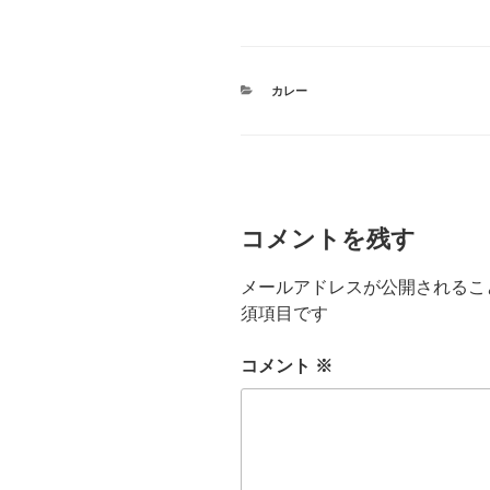
カ
カレー
テ
ゴ
リ
ー
コメントを残す
メールアドレスが公開されるこ
須項目です
コメント
※