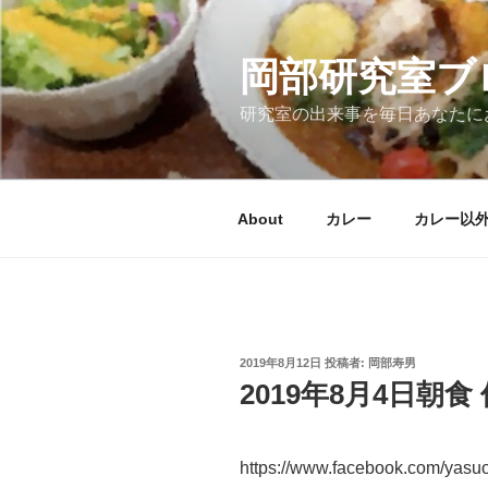
コ
ン
テ
岡部研究室ブ
ン
研究室の出来事を毎日あなたに
ツ
へ
ス
キ
About
カレー
カレー以
ッ
プ
投
2019年8月12日
投稿者:
岡部寿男
稿
2019年8月4日朝
日:
https://www.facebook.com/yas