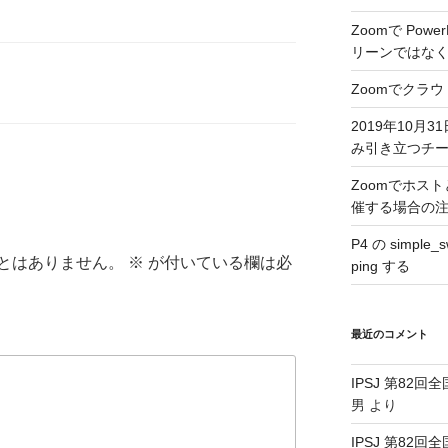
Zoomで Pow
リーンではな
Zoomでクラ
2019年10月31
み引き立つチ
Zoomでホス
催する場合の
P4 の simple
とはありません。
※
が付いている欄は必
ping する
最近のコメント
IPSJ 第82回
男
より
IPSJ 第82回