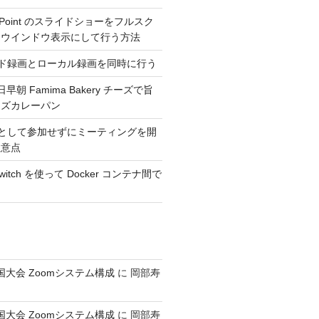
erPoint のスライドショーをフルスク
くウインドウ表示にして行う方法
ウド録画とローカル録画を同時に行う
日早朝 Famima Bakery チーズで旨
ーズカレーパン
トとして参加せずにミーティングを開
注意点
_switch を使って Docker コンテナ間で
全国大会 Zoomシステム構成
に
岡部寿
全国大会 Zoomシステム構成
に
岡部寿