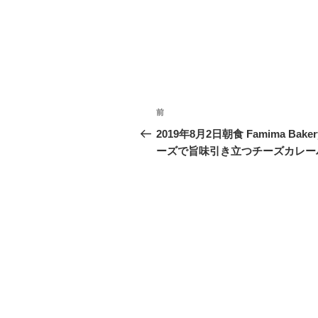
投
過
前
稿
去
2019年8月2日朝食 Famima Baker
の
ーズで旨味引き立つチーズカレー
ナ
投
ビ
稿
ゲ
ー
シ
ョ
ン