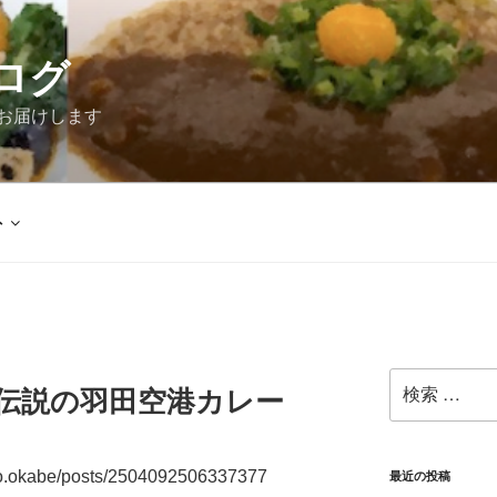
ログ
お届けします
外
検
食 伝説の羽田空港カレー
索:
uo.okabe/posts/2504092506337377
最近の投稿