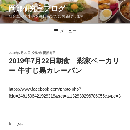
コ
岡部研究室ブログ
ン
研究室の出来事を毎日あなたにお届けします
テ
ン
ツ
メニュー
へ
ス
キ
投
2019年7月25日
投稿者:
岡部寿男
稿
ッ
2019年7月22日朝食 彩家ベーカリ
日:
プ
ー 牛すじ黒カレーパン
https://www.facebook.com/photo.php?
fbid=2481506421929319&set=a.132939296786055&type=3
カ
カレー
テ