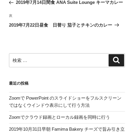
去
2019年7月14日間食 ANA Suite Lounge キーマカレー
ナ
の
ビ
投
次
次
稿
ゲ
の
2019年7月22日昼食 日替り 茄子とチキンのカレー
投
ー
稿
シ
ョ
ン
検
検
索
索:
最近の投稿
Zoomで PowerPoint のスライドショーをフルスクリーン
ではなくウインドウ表示にして行う方法
Zoomでクラウド録画とローカル録画を同時に行う
2019年10月31日早朝 Famima Bakery チーズで旨み引き立