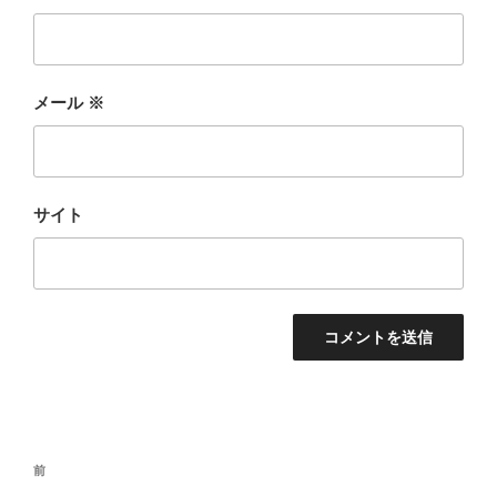
メール
※
サイト
投
過
前
稿