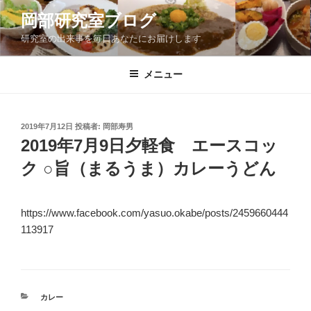
コ
岡部研究室ブログ
ン
研究室の出来事を毎日あなたにお届けします
テ
ン
ツ
メニュー
へ
ス
キ
投
2019年7月12日
投稿者:
岡部寿男
稿
ッ
2019年7月9日夕軽食 エースコッ
日:
プ
ク ○旨（まるうま）カレーうどん
https://www.facebook.com/yasuo.okabe/posts/2459660444
113917
カ
カレー
テ