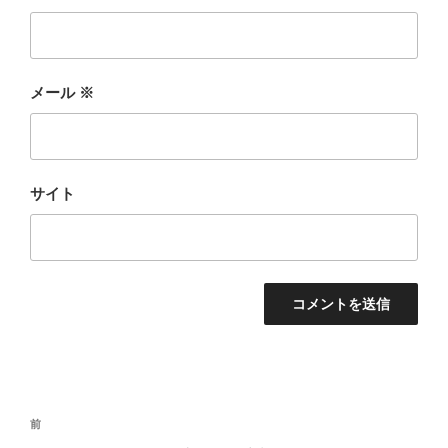
メール
※
サイト
投
過
前
稿