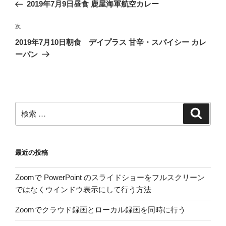
去
2019年7月9日昼食 鹿屋海軍航空カレー
ナ
の
ビ
投
次
次
稿
ゲ
の
2019年7月10日朝食 デイプラス 甘辛・スパイシー カレ
投
ー
ーパン
稿
シ
ョ
ン
検
検
索
索:
最近の投稿
Zoomで PowerPoint のスライドショーをフルスクリーン
ではなくウインドウ表示にして行う方法
Zoomでクラウド録画とローカル録画を同時に行う