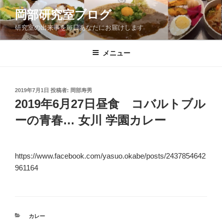
コ
岡部研究室ブログ
ン
研究室の出来事を毎日あなたにお届けします
テ
ン
ツ
メニュー
へ
ス
キ
投
2019年7月1日
投稿者:
岡部寿男
稿
ッ
2019年6月27日昼食 コバルトブル
日:
プ
ーの青春… 女川 学園カレー
https://www.facebook.com/yasuo.okabe/posts/2437854642
961164
カ
カレー