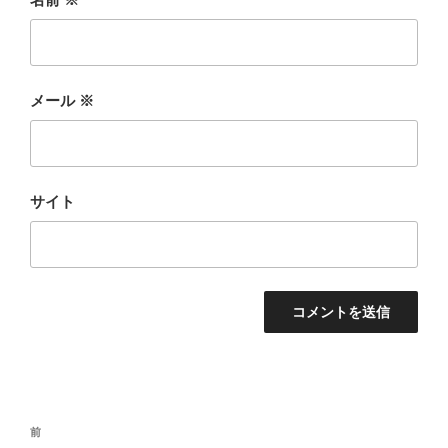
メール
※
サイト
投
過
前