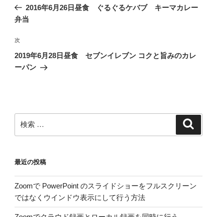
稿
去
2016年6月26日昼食 ぐるぐるケバブ キーマカレー
ナ
の
弁当
ビ
投
稿
ゲ
次
次
の
ー
2019年6月28日昼食 セブンイレブン コクと旨みのカレ
投
シ
ーパン
稿
ョ
ン
検
検
索
索:
最近の投稿
Zoomで PowerPoint のスライドショーをフルスクリーン
ではなくウインドウ表示にして行う方法
Zoomでクラウド録画とローカル録画を同時に行う