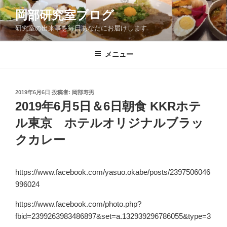
コ
岡部研究室ブログ
ン
研究室の出来事を毎日あなたにお届けします
テ
ン
ツ
メニュー
へ
ス
キ
投
2019年6月6日
投稿者:
岡部寿男
稿
ッ
2019年6月5日＆6日朝食 KKRホテ
日:
プ
ル東京 ホテルオリジナルブラッ
クカレー
https://www.facebook.com/yasuo.okabe/posts/2397506046
996024
https://www.facebook.com/photo.php?
fbid=2399263983486897&set=a.132939296786055&type=3