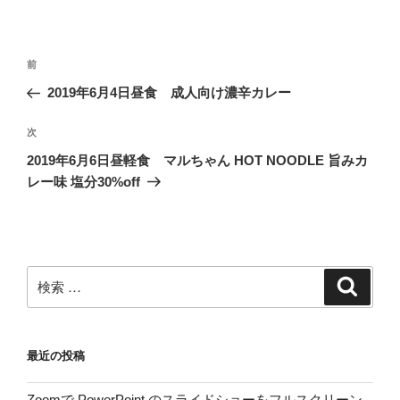
投
過
前
稿
去
2019年6月4日昼食 成人向け濃辛カレー
ナ
の
ビ
投
次
次
稿
ゲ
の
2019年6月6日昼軽食 マルちゃん HOT NOODLE 旨みカ
投
ー
レー味 塩分30%off
稿
シ
ョ
ン
検
検
索
索:
最近の投稿
Zoomで PowerPoint のスライドショーをフルスクリーン