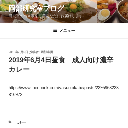
コ
岡部研究室ブログ
ン
研究室の出来事を毎日あなたにお届けします
テ
ン
ツ
メニュー
へ
ス
キ
投
2019年6月6日
投稿者:
岡部寿男
稿
ッ
2019年6月4日昼食 成人向け濃辛
日:
プ
カレー
https://www.facebook.com/yasuo.okabe/posts/2395963233
816972
カ
カレー
テ