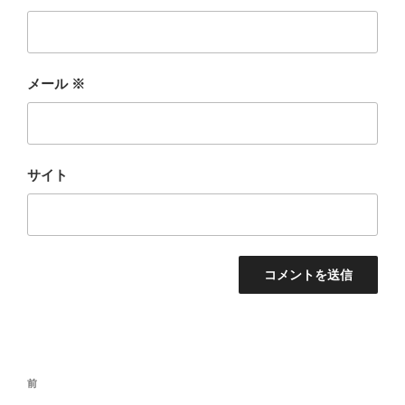
メール
※
サイト
投
過
前
稿