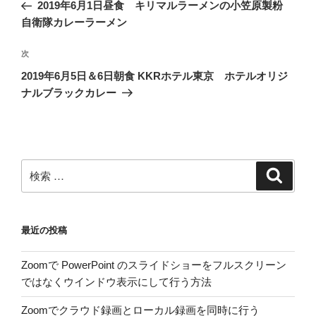
去
2019年6月1日昼食 キリマルラーメンの小笠原製粉
ナ
の
自衛隊カレーラーメン
ビ
投
稿
ゲ
次
次
の
ー
2019年6月5日＆6日朝食 KKRホテル東京 ホテルオリジ
投
シ
ナルブラックカレー
稿
ョ
ン
検
検
索
索:
最近の投稿
Zoomで PowerPoint のスライドショーをフルスクリーン
ではなくウインドウ表示にして行う方法
Zoomでクラウド録画とローカル録画を同時に行う