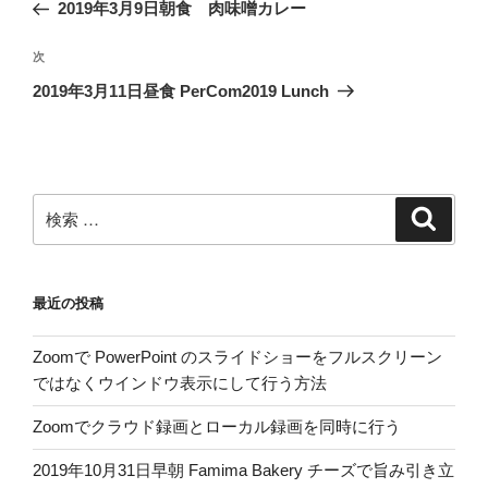
去
2019年3月9日朝食 肉味噌カレー
ナ
の
ビ
投
次
次
稿
ゲ
の
2019年3月11日昼食 PerCom2019 Lunch
投
ー
稿
シ
ョ
ン
検
検
索
索:
最近の投稿
Zoomで PowerPoint のスライドショーをフルスクリーン
ではなくウインドウ表示にして行う方法
Zoomでクラウド録画とローカル録画を同時に行う
2019年10月31日早朝 Famima Bakery チーズで旨み引き立