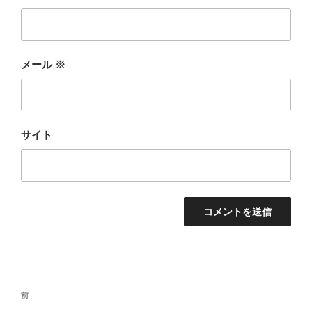
メール
※
サイト
投
過
前
稿