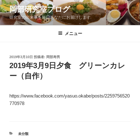
コ
岡部研究室ブログ
ン
研究室の出来事を毎日あなたにお届けします
テ
ン
ツ
メニュー
へ
ス
キ
投
2019年3月10日
投稿者:
岡部寿男
稿
ッ
2019年3月9日夕食 グリーンカレ
日:
プ
ー（自作）
https://www.facebook.com/yasuo.okabe/posts/2259756520
770978
カ
未分類
テ