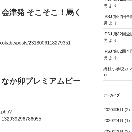
男
より
昼食 会津発 そこそこ！馬く
IPSJ 第82回
ー
男
より
IPSJ 第82回
男
より
uo.okabe/posts/2318006118279351
IPSJ 第82回
男
より
総社小学校カ
り
朝食 なか卯プレミアムビー
アーカイブ
2020年5月
(2)
o.php?
a.132939296786055
2020年4月
(1)
2020年3月
(3)