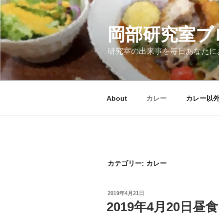
コ
ン
テ
岡部研究室ブ
ン
研究室の出来事を毎日あなたに
ツ
へ
ス
キ
About
カレー
カレー以
ッ
プ
カテゴリー:
カレー
投
2019年4月21日
稿
2019年4月20日
日: