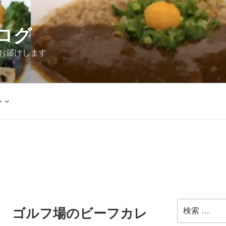
ログ
お届けします
外
検
昼食 ゴルフ場のビーフカレ
索: