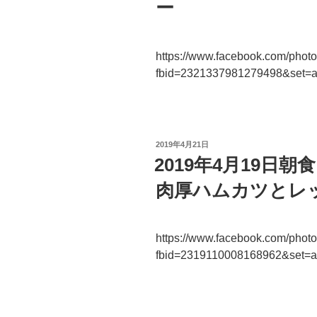
ー
https://www.facebook.com/phot
fbid=2321337981279498&set=
投
2019年4月21日
稿
2019年4月19日
日:
肉厚ハムカツとレ
https://www.facebook.com/phot
fbid=2319110008168962&set=a