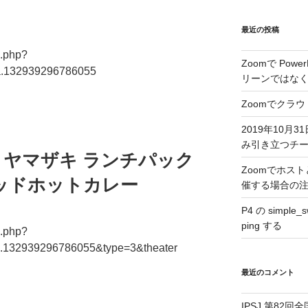
最近の投稿
o.php?
Zoomで Pow
a.132939296786055
リーンではな
Zoomでクラ
2019年10月31
み引き立つチ
朝食 ヤマザキ ランチパック
Zoomでホス
ッドホットカレー
催する場合の
P4 の simple
ping する
o.php?
.132939296786055&type=3&theater
最近のコメント
IPSJ 第82回