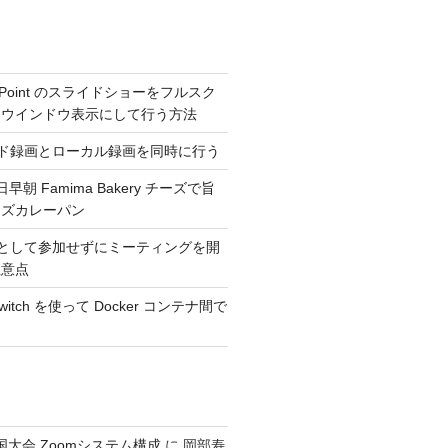
erPoint のスライドショーをフルスク
くウインドウ表示にして行う方法
ウド録画とローカル録画を同時に行う
日早朝 Famima Bakery チーズで旨
ーズカレーパン
トとして参加せずにミーティングを開
注意点
_switch を使って Docker コンテナ間で
全国大会 Zoomシステム構成
に
岡部寿