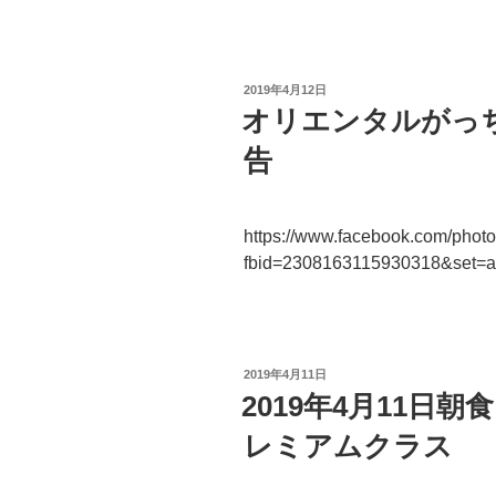
投
2019年4月12日
稿
オリエンタルがっ
日:
告
https://www.facebook.com/phot
fbid=2308163115930318&set=
投
2019年4月11日
稿
2019年4月11日
日:
レミアムクラス