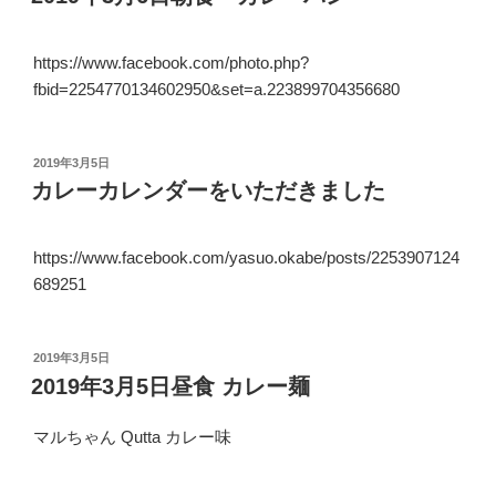
日:
https://www.facebook.com/photo.php?
fbid=2254770134602950&set=a.223899704356680
投
2019年3月5日
稿
カレーカレンダーをいただきました
日:
https://www.facebook.com/yasuo.okabe/posts/2253907124
689251
投
2019年3月5日
稿
2019年3月5日昼食 カレー麺
日:
マルちゃん Qutta カレー味