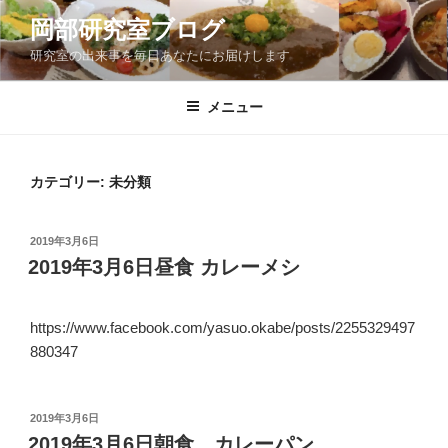
コ
岡部研究室ブログ
ン
研究室の出来事を毎日あなたにお届けします
テ
ン
ツ
メニュー
へ
ス
キ
カテゴリー:
未分類
ッ
プ
投
2019年3月6日
稿
2019年3月6日昼食 カレーメシ
日:
https://www.facebook.com/yasuo.okabe/posts/2255329497
880347
投
2019年3月6日
稿
2019年3月6日朝食 カレーパン