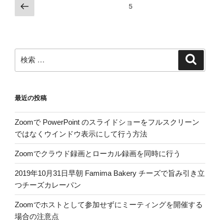
投
前
ページ
5
の
稿
ペ
の
ー
ペ
ジ
検
検
ー
索
索:
ジ
送
最近の投稿
り
Zoomで PowerPoint のスライドショーをフルスクリーン
ではなくウインドウ表示にして行う方法
Zoomでクラウド録画とローカル録画を同時に行う
2019年10月31日早朝 Famima Bakery チーズで旨み引き立
つチーズカレーパン
Zoomでホストとして参加せずにミーティングを開催する
場合の注意点